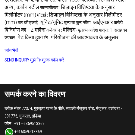
मटेरियल :
अन्य , कार्बन स्टील
डिज़ाइन विशिष्टता के अनुसार
सहनशीलता :
मिलीमीटर (mm)
डिज़ाइन विशिष्टता के अनुसार मिलीमीटर
मोटाई :
(mm)
यूनिट/यूनिट
आईएनआर
माप की इकाई :
मूल्य या मूल्य सीमा :
वारंटी :
विनिर्माण का 12 महीना
वेल्डिंग
1
कनेक्शन :
न्यूनतम आदेश मात्रा :
सतह का
पेंट किया हुआ
परियोजना की आवश्यकता के अनुसार
उपचार :
रंग :
जांच भेजें
SEND INQUIRY
मुझे निःशुल्क कॉल करें
सम्पर्क करने का विवरण
ब्लॉक नंबर 723/4, गुरुकृपा फार्म के पीछे, सावली मंजूसर रोड, मंजूसर, वडोदरा -
391775, गुजरात, इंडिया
फ़ोन :
+91--6359513369
+916359513369