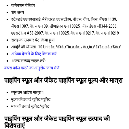
कनेक्शन
वेल्डिंग
शेप
अन्य
स्टैण्डर्ड
एएनएसआई, मेरी तरह, एएसटीएम, बी एस, दीन, जिस, बीएस 1139,
बीएस 1387, बीएस एन 39, डीआईएन एन 10025, जीआईएस जी344-2006,
एएसटीएम A53-2007, बीएस एन 10025, बीएस एन10217, बीएस एन10219
सतह का उपचार
पेंट किया हुआ
आपूर्ति की योग्यता :
10 Unit à¤ªà¥à¤°à¤¤à¤¿ à¤¸à¤ªà¥à¤¤à¤¾à¤¹
अधिक देखने के लिए क्लिक करें
अपना उत्पाद साझा करें:
वापस कॉल करने का अनुरोध
जांच भेजें
पाइपिंग स्पूल और जैकेट पाइपिंग स्पूल मूल्य और मात्रा
न्यूनतम आदेश मात्रा
1
मूल्य की इकाई
यूनिट/यूनिट
माप की इकाई
यूनिट/यूनिट
पाइपिंग स्पूल और जैकेट पाइपिंग स्पूल उत्पाद की
विशेषताएं