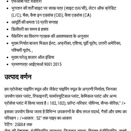
एफओबी पोर्ट
वडोदरा
भुगतान की शर्तें
साइट पर साख पत्र (साइट एल/सी), लेटर ऑफ क्रेडिट
(L/C), चैक, कैश इन एडवांस (CID), कैश एडवांस (CA)
आपूर्ति की क्षमता
10 प्रति सप्ताह
डिलीवरी का समय
8 हफ़्ता
पैकेजिंग का विवरण
ग्राहक की आवश्यकता के अनुसार
मुख्य निर्यात बाजार
मिडल ईस्ट, अफ्रीका, एशिया, पूर्वी यूरोप, उत्तरी अमेरिका,
पश्चिमी यूरोप, ,
मुख्य घरेलू बाज़ार
ऑल इंडिया
प्रमाणपत्र
आईएसओ 9001:2015
उत्पाद वर्णन
हम प्रोजेक्ट पाइपिंग स्पूल और जैकेट पाइपिंग स्पूल के अग्रणी निर्माता, जिनका
उपयोग पावर प्लांट, रिफाइनरी, फार्मास्युटिकल प्लांट, केमिकल प्लांट और अन्य
प्रोसेस प्लांट में किया जाता है। 102, 102); फ़ॉन्ट-परिवार: पोपिन्स, सैन्स-सेरिफ़;" />
इसका उपयोग किया जाता है विभिन्न उपकरणों के बीच तरल पदार्थ, गैसों और वाष्प का
परिवहन। />
आकार :
52" तक पाइप का आकार
रेटिंग :
2500# तक