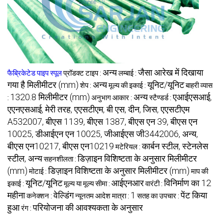
अन्य
जैसा आरेख में दिखाया
फैब्रिकेटेड पाइप स्पूल
प्रॉडक्ट टाइप :
लम्बाई :
गया है मिलीमीटर (mm)
अन्य
यूनिट/यूनिट
शेप :
मूल्य की इकाई :
बाहरी व्यास
1320.8 मिलीमीटर (mm)
अन्य
एआईएसआई,
:
अनुभाग आकार :
स्टैण्डर्ड :
एएनएसआई, मेरी तरह, एएसटीएम, बी एस, दीन, जिस, एएसटीएम
A532007, बीएस 1139, बीएस 1387, बीएस एन 39, बीएस एन
10025, डीआईएन एन 10025, जीआईएस जी3442006, अन्य,
बीएस एन10217, बीएस एन10219
कार्बन स्टील, स्टेनलेस
मटेरियल :
स्टील, अन्य
डिज़ाइन विशिष्टता के अनुसार मिलीमीटर
सहनशीलता :
(mm)
डिज़ाइन विशिष्टता के अनुसार मिलीमीटर (mm)
मोटाई :
माप की
यूनिट/यूनिट
आईएनआर
विनिर्माण का 12
इकाई :
मूल्य या मूल्य सीमा :
वारंटी :
महीना
वेल्डिंग
1
पेंट किया
कनेक्शन :
न्यूनतम आदेश मात्रा :
सतह का उपचार :
हुआ
परियोजना की आवश्यकता के अनुसार
रंग :