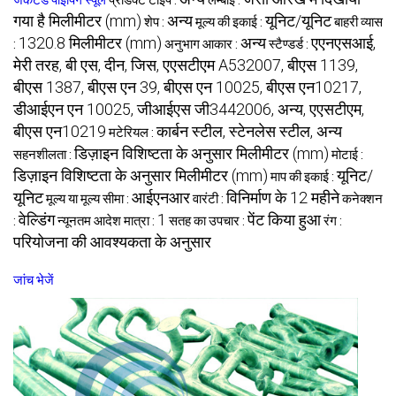
जैकेटेड पाइपिंग स्पूल
प्रॉडक्ट टाइप :
लम्बाई :
गया है मिलीमीटर (mm)
अन्य
यूनिट/यूनिट
शेप :
मूल्य की इकाई :
बाहरी व्यास
1320.8 मिलीमीटर (mm)
अन्य
एएनएसआई,
:
अनुभाग आकार :
स्टैण्डर्ड :
मेरी तरह, बी एस, दीन, जिस, एएसटीएम A532007, बीएस 1139,
बीएस 1387, बीएस एन 39, बीएस एन 10025, बीएस एन10217,
डीआईएन एन 10025, जीआईएस जी3442006, अन्य, एएसटीएम,
बीएस एन10219
कार्बन स्टील, स्टेनलेस स्टील, अन्य
मटेरियल :
डिज़ाइन विशिष्टता के अनुसार मिलीमीटर (mm)
सहनशीलता :
मोटाई :
डिज़ाइन विशिष्टता के अनुसार मिलीमीटर (mm)
यूनिट/
माप की इकाई :
यूनिट
आईएनआर
विनिर्माण के 12 महीने
मूल्य या मूल्य सीमा :
वारंटी :
कनेक्शन
वेल्डिंग
1
पेंट किया हुआ
:
न्यूनतम आदेश मात्रा :
सतह का उपचार :
रंग :
परियोजना की आवश्यकता के अनुसार
जांच भेजें