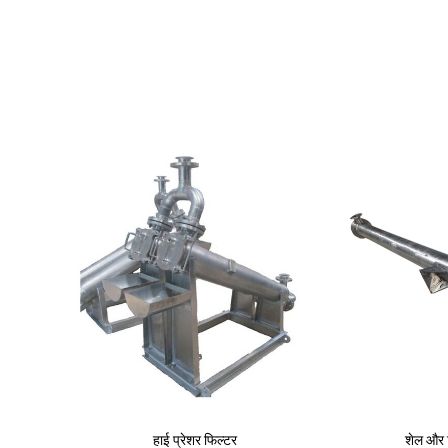
शेल और ट्यूब हीट एक्सचेंजर
हीट ट्रांसफर यून