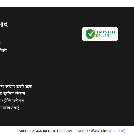
पाद
ड
ेंबली
ान प्रदान करने वाला
टम/कूलिंग स्टेशन
म/हीटिंग स्टेशन
िर्माण सेवाएँ
ट असेंबली
e Fittings
SHREE SARJAN INDUSTRIES PRIVATE LIMITED सर्वाधिकार सुरक्षित.
(उपयोग की शर्तें)