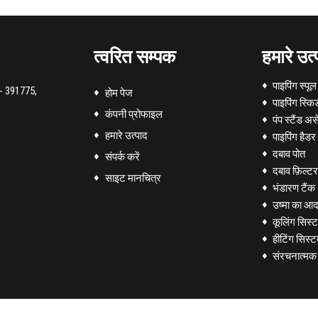
त्वरित सम्पक
हमारे उत्
पाइपिंग स्पूल
ा - 391775,
होम पेज
पाइपिंग स्कि
कंपनी प्रोफाइल
पंप स्टैंड अस
हमारे उत्पाद
पाइपिंग हैडर
दबाव पोत
संपर्क करें
दबाव फ़िल्टर
साइट मानचित्र
भंडारण टैंक
उष्मा का आद
कूलिंग सिस्
हीटिंग सिस्ट
संरचनात्मक न
कन्वेयर बेल्
Pipes & Pip