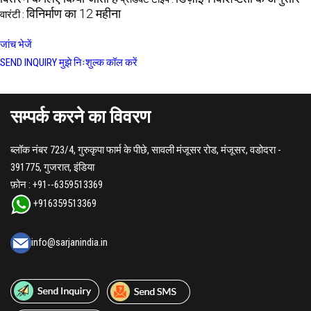
विनिर्माण का 12 महीना
वारंटी :
जांच भेजें
SEND INQUIRY
मुझे निःशुल्क कॉल करें
सम्पर्क करने का विवरण
ब्लॉक नंबर 723/4, गुरुकृपा फार्म के पीछे, सावली मंजूसर रोड, मंजूसर, वडोदरा -
391775, गुजरात, इंडिया
फ़ोन :
+91--6359513369
+916359513369
info@sarjanindia.in