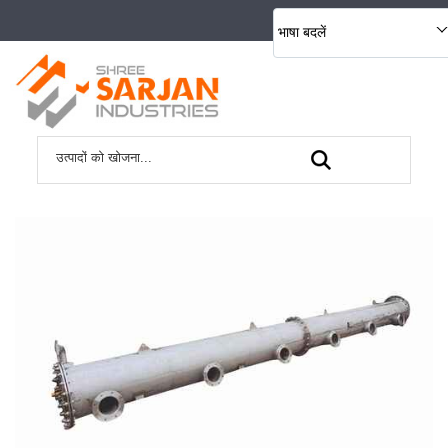
भाषा बदलें